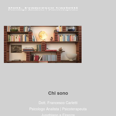
Chi sono
Dott. Francesco Carletti
Psicologo Analista | Psicoterapeuta
Junghiano a Firenze