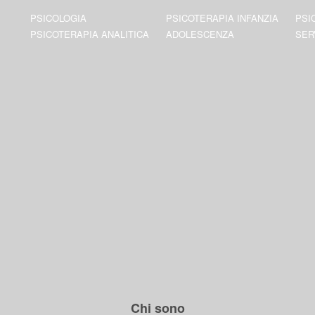
PSICOLOGIA
PSICOTERAPIA INFANZIA
PSI
PSICOTERAPIA ANALITICA
ADOLESCENZA
SER
Chi sono